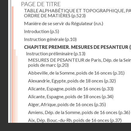
PAGE DE TITRE
TABLE ALPHABÉTIQUE ET TOPOGRAPHIQUE, P
ORDRE DE MATIÈRES
(p.523)
Manière de se servir du Régulateur
(n.n.)
Introduction
(p.5)
Instruction générale
(p.10)
CHAPITRE PREMIER. MESURES DE PESANTEUR
(
Instruction préliminaire
(p.13)
MESURES DE PESANTEUR de Paris, Dép. de la Sein
poids de marc
(p.20)
Abbeville, de la Somme, poids de 16 onces
(p.31)
Alexandrie, Egypte, poids de 18 onces
(p.32)
Alicante, Espagne, poids de 16 onces
(p.33)
Alicante, Espagne, poids de 18 onces
(p.34)
Alger, Afrique, poids de 16 onces
(p.35)
Amiens, Dép. de la Somme, poids de 16 onces
(p.36)
Aix, Dép. Bouc.-du-Rh. poids de 16 onces
(p.37)
Droits réservés - CNAM
Ancone, Italie, poids de 14 onces
(p.38)