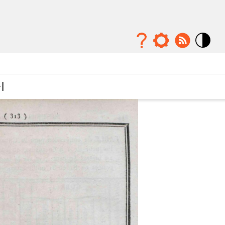
Mode
contraste
élévé