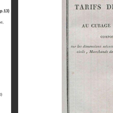
p.13)
e,
0)