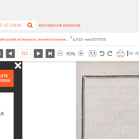
RECHERCHE AVANCÉE
el des poids et mesures, invention nouve...
p.313 - vue 327/553
90%
EXTE
ÉRISÉ
AR