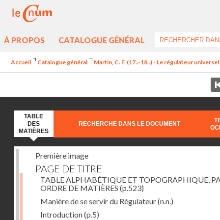
À PROPOS
CATALOGUE GÉNÉRAL
Accueil
Catalogue général
Martin, C. F. (17..-18..) - Le régulateur univers
TABLE
T
DES
RECHERCHE DANS LE DOCUMENT
OC
MATIÈRES
Première image
PAGE DE TITRE
TABLE ALPHABÉTIQUE ET TOPOGRAPHIQUE, P
ORDRE DE MATIÈRES
(p.523)
Manière de se servir du Régulateur
(n.n.)
Introduction
(p.5)