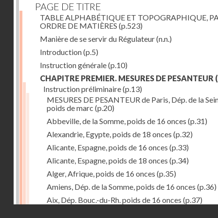
PAGE DE TITRE
TABLE ALPHABÉTIQUE ET TOPOGRAPHIQUE, P
ORDRE DE MATIÈRES
(p.523)
Manière de se servir du Régulateur
(n.n.)
Introduction
(p.5)
Instruction générale
(p.10)
CHAPITRE PREMIER. MESURES DE PESANTEUR
(
Instruction préliminaire
(p.13)
MESURES DE PESANTEUR de Paris, Dép. de la Sein
poids de marc
(p.20)
Abbeville, de la Somme, poids de 16 onces
(p.31)
Alexandrie, Egypte, poids de 18 onces
(p.32)
Alicante, Espagne, poids de 16 onces
(p.33)
Alicante, Espagne, poids de 18 onces
(p.34)
Alger, Afrique, poids de 16 onces
(p.35)
Amiens, Dép. de la Somme, poids de 16 onces
(p.36)
Aix, Dép. Bouc.-du-Rh. poids de 16 onces
(p.37)
Droits réservés - CNAM
Ancone, Italie, poids de 14 onces
(p.38)