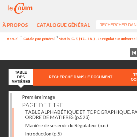
À PROPOS
CATALOGUE GÉNÉRAL
Accueil
Catalogue général
Martin, C. F. (17..-18..) - Le régulateur univers
TABLE
T
DES
RECHERCHE DANS LE DOCUMENT
OC
MATIÈRES
Première image
PAGE DE TITRE
TABLE ALPHABÉTIQUE ET TOPOGRAPHIQUE, P
ORDRE DE MATIÈRES
(p.523)
Manière de se servir du Régulateur
(n.n.)
Introduction
(p.5)