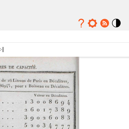
Mode
contraste
élévé