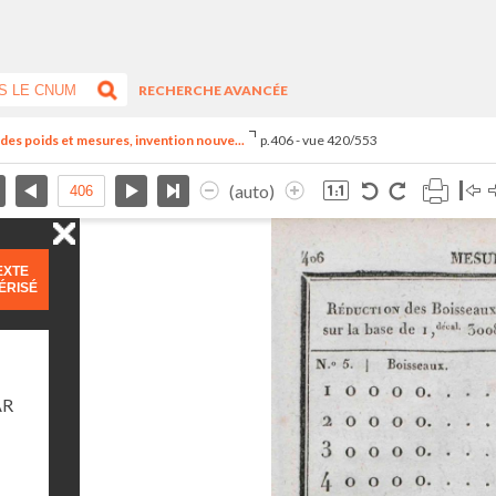
RECHERCHE AVANCÉE
el des poids et mesures, invention nouve...
p.406 - vue 420/553
(auto)
EXTE
ÉRISÉ
AR