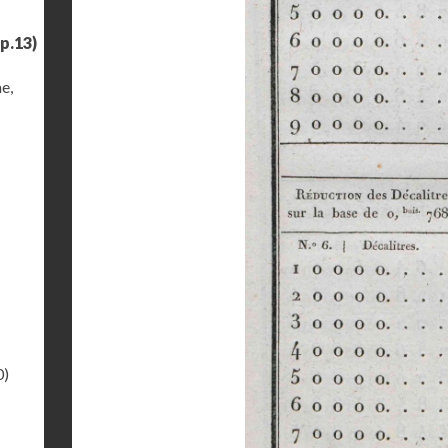
p.13)
e,
0)