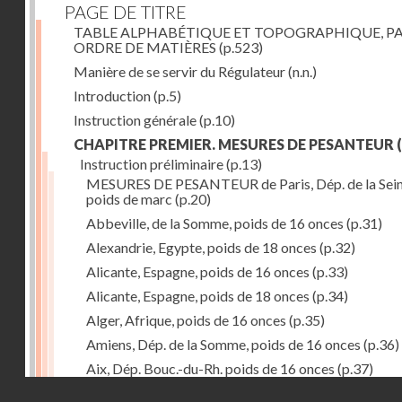
PAGE DE TITRE
TABLE ALPHABÉTIQUE ET TOPOGRAPHIQUE, P
ORDRE DE MATIÈRES
(p.523)
Manière de se servir du Régulateur
(n.n.)
Introduction
(p.5)
Instruction générale
(p.10)
CHAPITRE PREMIER. MESURES DE PESANTEUR
(
Instruction préliminaire
(p.13)
MESURES DE PESANTEUR de Paris, Dép. de la Sein
poids de marc
(p.20)
Abbeville, de la Somme, poids de 16 onces
(p.31)
Alexandrie, Egypte, poids de 18 onces
(p.32)
Alicante, Espagne, poids de 16 onces
(p.33)
Alicante, Espagne, poids de 18 onces
(p.34)
Alger, Afrique, poids de 16 onces
(p.35)
Amiens, Dép. de la Somme, poids de 16 onces
(p.36)
Aix, Dép. Bouc.-du-Rh. poids de 16 onces
(p.37)
Droits réservés - CNAM
Ancone, Italie, poids de 14 onces
(p.38)