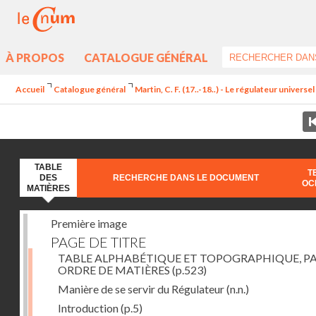
À PROPOS
CATALOGUE GÉNÉRAL
Accueil
Catalogue général
Martin, C. F. (17..-18..) - Le régulateur univers
TABLE
T
DES
RECHERCHE DANS LE DOCUMENT
OC
MATIÈRES
Première image
PAGE DE TITRE
TABLE ALPHABÉTIQUE ET TOPOGRAPHIQUE, P
ORDRE DE MATIÈRES
(p.523)
Manière de se servir du Régulateur
(n.n.)
Introduction
(p.5)