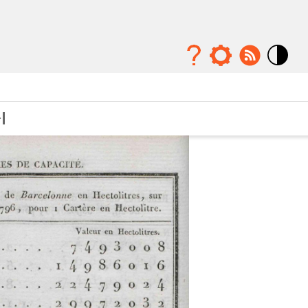
Mode
contraste
élévé