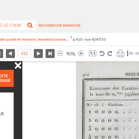
RECHERCHE AVANCÉE
el des poids et mesures, invention nouve...
p.410 - vue 424/553
90%
EXTE
ÉRISÉ
AR