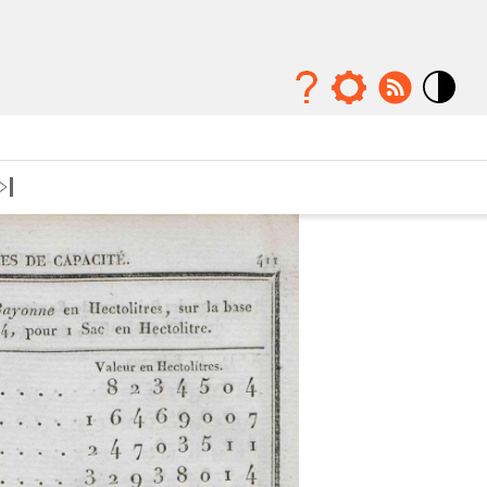
Mode
contraste
élévé