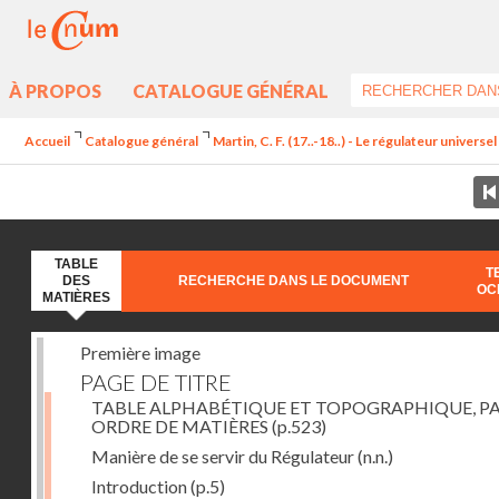
À PROPOS
CATALOGUE GÉNÉRAL
Accueil
Catalogue général
Martin, C. F. (17..-18..) - Le régulateur univers
TABLE
T
DES
RECHERCHE DANS LE DOCUMENT
OC
MATIÈRES
Première image
PAGE DE TITRE
TABLE ALPHABÉTIQUE ET TOPOGRAPHIQUE, P
ORDRE DE MATIÈRES
(p.523)
Manière de se servir du Régulateur
(n.n.)
Introduction
(p.5)