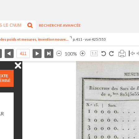
RECHERCHE AVANCÉE
el des poids et mesures, invention nouve...
p.411 - vue 425/553
100%
EXTE
ÉRISÉ
AR