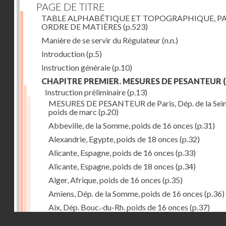
PAGE DE TITRE
TABLE ALPHABÉTIQUE ET TOPOGRAPHIQUE, P
ORDRE DE MATIÈRES
(p.523)
Manière de se servir du Régulateur
(n.n.)
Introduction
(p.5)
Instruction générale
(p.10)
CHAPITRE PREMIER. MESURES DE PESANTEUR
(
Instruction préliminaire
(p.13)
MESURES DE PESANTEUR de Paris, Dép. de la Sein
poids de marc
(p.20)
Abbeville, de la Somme, poids de 16 onces
(p.31)
Alexandrie, Egypte, poids de 18 onces
(p.32)
Alicante, Espagne, poids de 16 onces
(p.33)
Alicante, Espagne, poids de 18 onces
(p.34)
Alger, Afrique, poids de 16 onces
(p.35)
Amiens, Dép. de la Somme, poids de 16 onces
(p.36)
Aix, Dép. Bouc.-du-Rh. poids de 16 onces
(p.37)
Droits réservés - CNAM
Ancone, Italie, poids de 14 onces
(p.38)