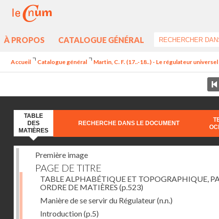
À PROPOS
CATALOGUE GÉNÉRAL
Accueil
Catalogue général
Martin, C. F. (17..-18..) - Le régulateur univers
TABLE
T
DES
RECHERCHE DANS LE DOCUMENT
OC
MATIÈRES
Première image
PAGE DE TITRE
TABLE ALPHABÉTIQUE ET TOPOGRAPHIQUE, P
ORDRE DE MATIÈRES
(p.523)
Manière de se servir du Régulateur
(n.n.)
Introduction
(p.5)