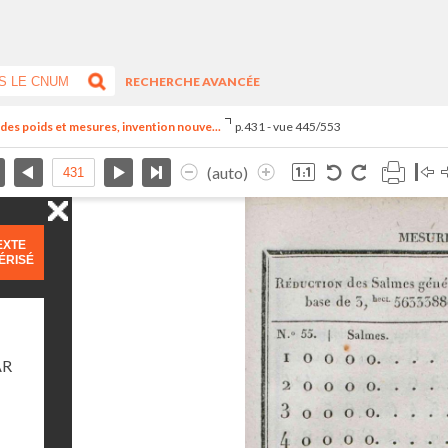
RECHERCHE AVANCÉE
el des poids et mesures, invention nouve...
p.431 - vue 445/553
(auto)
EXTE
ÉRISÉ
AR