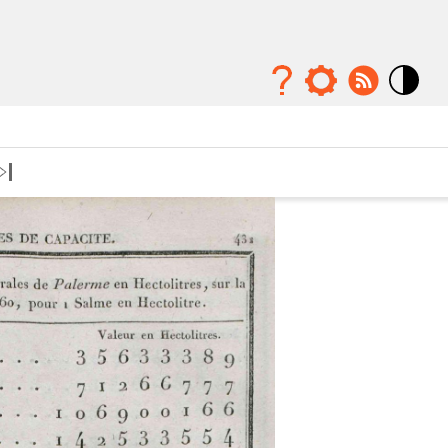
Mode
contraste
élévé