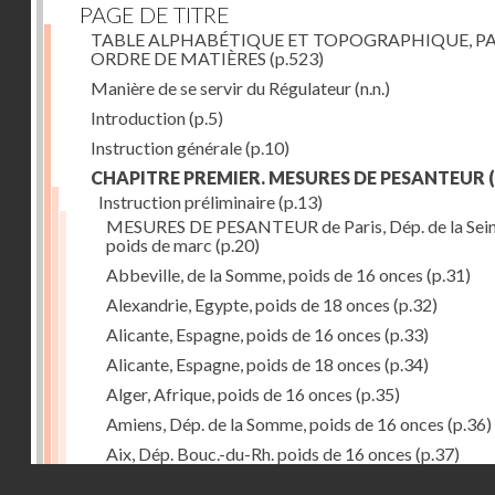
PAGE DE TITRE
TABLE ALPHABÉTIQUE ET TOPOGRAPHIQUE, P
ORDRE DE MATIÈRES
(p.523)
Manière de se servir du Régulateur
(n.n.)
Introduction
(p.5)
Instruction générale
(p.10)
CHAPITRE PREMIER. MESURES DE PESANTEUR
(
Instruction préliminaire
(p.13)
MESURES DE PESANTEUR de Paris, Dép. de la Sein
poids de marc
(p.20)
Abbeville, de la Somme, poids de 16 onces
(p.31)
Alexandrie, Egypte, poids de 18 onces
(p.32)
Alicante, Espagne, poids de 16 onces
(p.33)
Alicante, Espagne, poids de 18 onces
(p.34)
Alger, Afrique, poids de 16 onces
(p.35)
Amiens, Dép. de la Somme, poids de 16 onces
(p.36)
Aix, Dép. Bouc.-du-Rh. poids de 16 onces
(p.37)
Droits réservés - CNAM
Ancone, Italie, poids de 14 onces
(p.38)