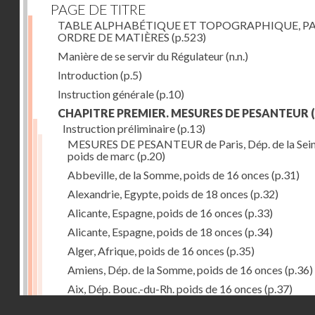
PAGE DE TITRE
TABLE ALPHABÉTIQUE ET TOPOGRAPHIQUE, P
ORDRE DE MATIÈRES
(p.523)
Manière de se servir du Régulateur
(n.n.)
Introduction
(p.5)
Instruction générale
(p.10)
CHAPITRE PREMIER. MESURES DE PESANTEUR
(
Instruction préliminaire
(p.13)
MESURES DE PESANTEUR de Paris, Dép. de la Sein
poids de marc
(p.20)
Abbeville, de la Somme, poids de 16 onces
(p.31)
Alexandrie, Egypte, poids de 18 onces
(p.32)
Alicante, Espagne, poids de 16 onces
(p.33)
Alicante, Espagne, poids de 18 onces
(p.34)
Alger, Afrique, poids de 16 onces
(p.35)
Amiens, Dép. de la Somme, poids de 16 onces
(p.36)
Aix, Dép. Bouc.-du-Rh. poids de 16 onces
(p.37)
Droits réservés - CNAM
Ancone, Italie, poids de 14 onces
(p.38)