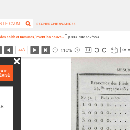
RECHERCHE AVANCÉE
el des poids et mesures, invention nouve...
p.443 - vue 457/553
110%
EXTE
ÉRISÉ
AR