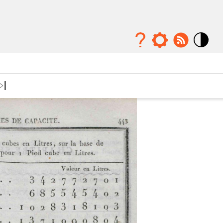
Mode
contraste
élévé