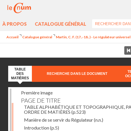
À PROPOS
CATALOGUE GÉNÉRAL
Accueil
Catalogue général
Martin, C. F. (17..-18..) - Le régulateur univers
TABLE
T
DES
RECHERCHE DANS LE DOCUMENT
OC
MATIÈRES
Première image
PAGE DE TITRE
TABLE ALPHABÉTIQUE ET TOPOGRAPHIQUE, P
ORDRE DE MATIÈRES
(p.523)
Manière de se servir du Régulateur
(n.n.)
Introduction
(p.5)