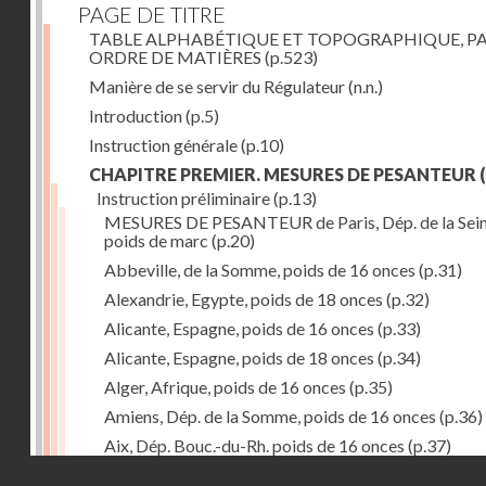
PAGE DE TITRE
TABLE ALPHABÉTIQUE ET TOPOGRAPHIQUE, P
ORDRE DE MATIÈRES
(p.523)
Manière de se servir du Régulateur
(n.n.)
Introduction
(p.5)
Instruction générale
(p.10)
CHAPITRE PREMIER. MESURES DE PESANTEUR
(
Instruction préliminaire
(p.13)
MESURES DE PESANTEUR de Paris, Dép. de la Sein
poids de marc
(p.20)
Abbeville, de la Somme, poids de 16 onces
(p.31)
Alexandrie, Egypte, poids de 18 onces
(p.32)
Alicante, Espagne, poids de 16 onces
(p.33)
Alicante, Espagne, poids de 18 onces
(p.34)
Alger, Afrique, poids de 16 onces
(p.35)
Amiens, Dép. de la Somme, poids de 16 onces
(p.36)
Aix, Dép. Bouc.-du-Rh. poids de 16 onces
(p.37)
Droits réservés - CNAM
Ancone, Italie, poids de 14 onces
(p.38)