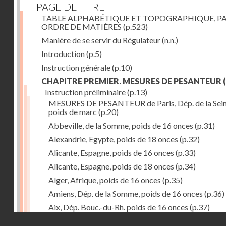
PAGE DE TITRE
TABLE ALPHABÉTIQUE ET TOPOGRAPHIQUE, P
ORDRE DE MATIÈRES
(p.523)
Manière de se servir du Régulateur
(n.n.)
Introduction
(p.5)
Instruction générale
(p.10)
CHAPITRE PREMIER. MESURES DE PESANTEUR
(
Instruction préliminaire
(p.13)
MESURES DE PESANTEUR de Paris, Dép. de la Sein
poids de marc
(p.20)
Abbeville, de la Somme, poids de 16 onces
(p.31)
Alexandrie, Egypte, poids de 18 onces
(p.32)
Alicante, Espagne, poids de 16 onces
(p.33)
Alicante, Espagne, poids de 18 onces
(p.34)
Alger, Afrique, poids de 16 onces
(p.35)
Amiens, Dép. de la Somme, poids de 16 onces
(p.36)
Aix, Dép. Bouc.-du-Rh. poids de 16 onces
(p.37)
Droits réservés - CNAM
Ancone, Italie, poids de 14 onces
(p.38)