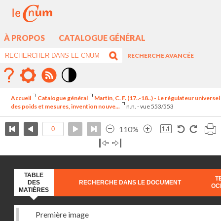
À PROPOS
CATALOGUE GÉNÉRAL
RECHERCHE AVANCÉE
Mode
contraste
Accueil
Catalogue général
Martin, C. F. (17..-18..) - Le régulateur universel
élévé
des poids et mesures, invention nouve...
n.n. - vue 553/553
110%
TABLE
T
DES
RECHERCHE DANS LE DOCUMENT
OC
MATIÈRES
Première image