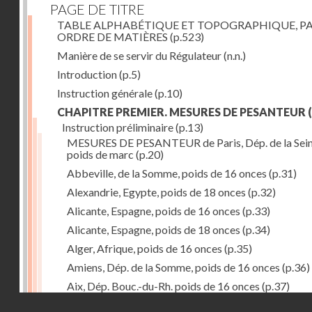
PAGE DE TITRE
TABLE ALPHABÉTIQUE ET TOPOGRAPHIQUE, P
ORDRE DE MATIÈRES
(p.523)
Manière de se servir du Régulateur
(n.n.)
Introduction
(p.5)
Instruction générale
(p.10)
CHAPITRE PREMIER. MESURES DE PESANTEUR
(
Instruction préliminaire
(p.13)
MESURES DE PESANTEUR de Paris, Dép. de la Sein
poids de marc
(p.20)
Abbeville, de la Somme, poids de 16 onces
(p.31)
Alexandrie, Egypte, poids de 18 onces
(p.32)
Alicante, Espagne, poids de 16 onces
(p.33)
Alicante, Espagne, poids de 18 onces
(p.34)
Alger, Afrique, poids de 16 onces
(p.35)
Amiens, Dép. de la Somme, poids de 16 onces
(p.36)
Aix, Dép. Bouc.-du-Rh. poids de 16 onces
(p.37)
Droits réservés - CNAM
Ancone, Italie, poids de 14 onces
(p.38)