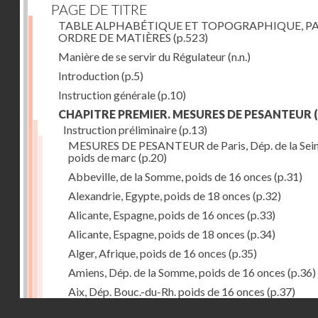
PAGE DE TITRE
TABLE ALPHABÉTIQUE ET TOPOGRAPHIQUE, P
ORDRE DE MATIÈRES
(p.523)
Manière de se servir du Régulateur
(n.n.)
Introduction
(p.5)
Instruction générale
(p.10)
CHAPITRE PREMIER. MESURES DE PESANTEUR
(
Instruction préliminaire
(p.13)
MESURES DE PESANTEUR de Paris, Dép. de la Sein
poids de marc
(p.20)
Abbeville, de la Somme, poids de 16 onces
(p.31)
Alexandrie, Egypte, poids de 18 onces
(p.32)
Alicante, Espagne, poids de 16 onces
(p.33)
Alicante, Espagne, poids de 18 onces
(p.34)
Alger, Afrique, poids de 16 onces
(p.35)
Amiens, Dép. de la Somme, poids de 16 onces
(p.36)
Aix, Dép. Bouc.-du-Rh. poids de 16 onces
(p.37)
Droits réservés - CNAM
Ancone, Italie, poids de 14 onces
(p.38)