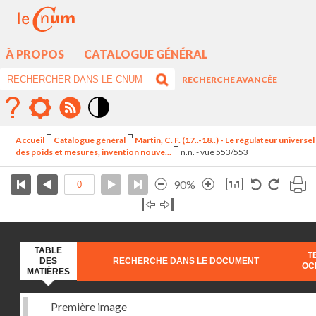
À PROPOS
CATALOGUE GÉNÉRAL
RECHERCHE AVANCÉE
Mode
contraste
Accueil
Catalogue général
Martin, C. F. (17..-18..) - Le régulateur universel
élévé
des poids et mesures, invention nouve...
n.n. - vue 553/553
90%
TABLE
T
DES
RECHERCHE DANS LE DOCUMENT
OC
MATIÈRES
Première image