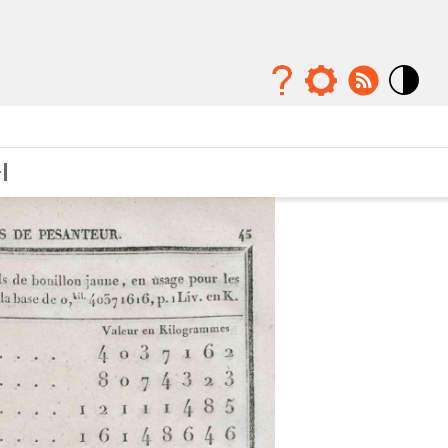
Mode
contraste
élévé