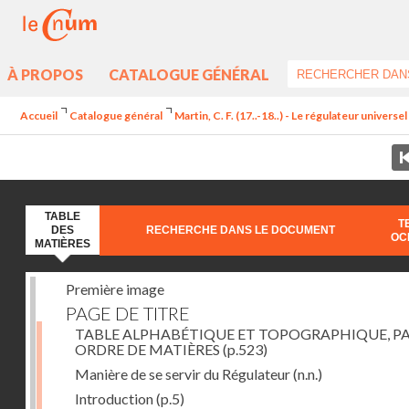
À PROPOS
CATALOGUE GÉNÉRAL
Accueil
Catalogue général
Martin, C. F. (17..-18..) - Le régulateur univers
TABLE
T
DES
RECHERCHE DANS LE DOCUMENT
OC
MATIÈRES
Première image
PAGE DE TITRE
TABLE ALPHABÉTIQUE ET TOPOGRAPHIQUE, P
ORDRE DE MATIÈRES
(p.523)
Manière de se servir du Régulateur
(n.n.)
Introduction
(p.5)