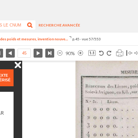
RECHERCHE AVANCÉE
el des poids et mesures, invention nouve...
p.45 - vue 57/553
90%
EXTE
ÉRISÉ
AR