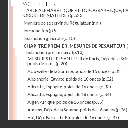
PAGE DE TITRE
TABLE ALPHABÉTIQUE ET TOPOGRAPHIQUE, P
ORDRE DE MATIÈRES
(p.523)
Manière de se servir du Régulateur
(n.n.)
Introduction
(p.5)
Instruction générale
(p.10)
CHAPITRE PREMIER. MESURES DE PESANTEUR
(
Instruction préliminaire
(p.13)
MESURES DE PESANTEUR de Paris, Dép. de la Sein
poids de marc
(p.20)
Abbeville, de la Somme, poids de 16 onces
(p.31)
Alexandrie, Egypte, poids de 18 onces
(p.32)
Alicante, Espagne, poids de 16 onces
(p.33)
Alicante, Espagne, poids de 18 onces
(p.34)
Alger, Afrique, poids de 16 onces
(p.35)
Amiens, Dép. de la Somme, poids de 16 onces
(p.36)
Aix, Dép. Bouc.-du-Rh. poids de 16 onces
(p.37)
Droits réservés - CNAM
Ancone, Italie, poids de 14 onces
(p.38)