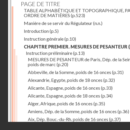
PAGE DE TITRE
TABLE ALPHABÉTIQUE ET TOPOGRAPHIQUE, P
ORDRE DE MATIÈRES
(p.523)
Manière de se servir du Régulateur
(n.n.)
Introduction
(p.5)
Instruction générale
(p.10)
CHAPITRE PREMIER. MESURES DE PESANTEUR
(
Instruction préliminaire
(p.13)
MESURES DE PESANTEUR de Paris, Dép. de la Sein
poids de marc
(p.20)
Abbeville, de la Somme, poids de 16 onces
(p.31)
Alexandrie, Egypte, poids de 18 onces
(p.32)
Alicante, Espagne, poids de 16 onces
(p.33)
Alicante, Espagne, poids de 18 onces
(p.34)
Alger, Afrique, poids de 16 onces
(p.35)
Amiens, Dép. de la Somme, poids de 16 onces
(p.36)
Aix, Dép. Bouc.-du-Rh. poids de 16 onces
(p.37)
Droits réservés - CNAM
Ancone, Italie, poids de 14 onces
(p.38)