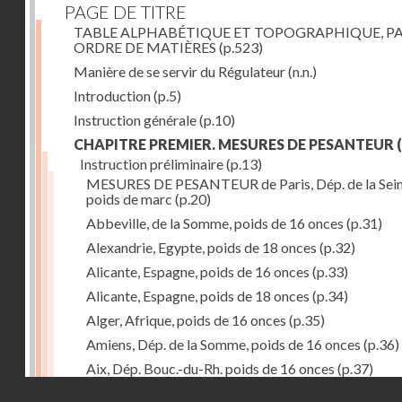
PAGE DE TITRE
TABLE ALPHABÉTIQUE ET TOPOGRAPHIQUE, P
ORDRE DE MATIÈRES
(p.523)
Manière de se servir du Régulateur
(n.n.)
Introduction
(p.5)
Instruction générale
(p.10)
CHAPITRE PREMIER. MESURES DE PESANTEUR
(
Instruction préliminaire
(p.13)
MESURES DE PESANTEUR de Paris, Dép. de la Sein
poids de marc
(p.20)
Abbeville, de la Somme, poids de 16 onces
(p.31)
Alexandrie, Egypte, poids de 18 onces
(p.32)
Alicante, Espagne, poids de 16 onces
(p.33)
Alicante, Espagne, poids de 18 onces
(p.34)
Alger, Afrique, poids de 16 onces
(p.35)
Amiens, Dép. de la Somme, poids de 16 onces
(p.36)
Aix, Dép. Bouc.-du-Rh. poids de 16 onces
(p.37)
Droits réservés - CNAM
Ancone, Italie, poids de 14 onces
(p.38)