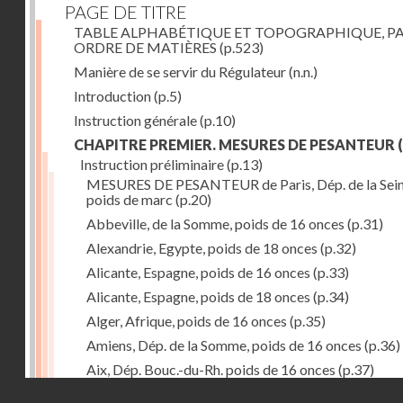
PAGE DE TITRE
TABLE ALPHABÉTIQUE ET TOPOGRAPHIQUE, P
ORDRE DE MATIÈRES
(p.523)
Manière de se servir du Régulateur
(n.n.)
Introduction
(p.5)
Instruction générale
(p.10)
CHAPITRE PREMIER. MESURES DE PESANTEUR
(
Instruction préliminaire
(p.13)
MESURES DE PESANTEUR de Paris, Dép. de la Sein
poids de marc
(p.20)
Abbeville, de la Somme, poids de 16 onces
(p.31)
Alexandrie, Egypte, poids de 18 onces
(p.32)
Alicante, Espagne, poids de 16 onces
(p.33)
Alicante, Espagne, poids de 18 onces
(p.34)
Alger, Afrique, poids de 16 onces
(p.35)
Amiens, Dép. de la Somme, poids de 16 onces
(p.36)
Aix, Dép. Bouc.-du-Rh. poids de 16 onces
(p.37)
Droits réservés - CNAM
Ancone, Italie, poids de 14 onces
(p.38)