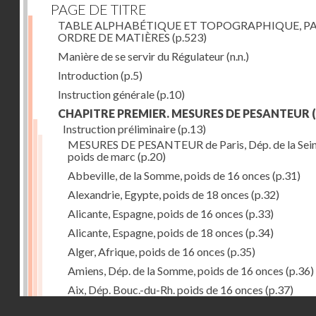
PAGE DE TITRE
TABLE ALPHABÉTIQUE ET TOPOGRAPHIQUE, P
ORDRE DE MATIÈRES
(p.523)
Manière de se servir du Régulateur
(n.n.)
Introduction
(p.5)
Instruction générale
(p.10)
CHAPITRE PREMIER. MESURES DE PESANTEUR
(
Instruction préliminaire
(p.13)
MESURES DE PESANTEUR de Paris, Dép. de la Sein
poids de marc
(p.20)
Abbeville, de la Somme, poids de 16 onces
(p.31)
Alexandrie, Egypte, poids de 18 onces
(p.32)
Alicante, Espagne, poids de 16 onces
(p.33)
Alicante, Espagne, poids de 18 onces
(p.34)
Alger, Afrique, poids de 16 onces
(p.35)
Amiens, Dép. de la Somme, poids de 16 onces
(p.36)
Aix, Dép. Bouc.-du-Rh. poids de 16 onces
(p.37)
Droits réservés - CNAM
Ancone, Italie, poids de 14 onces
(p.38)