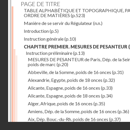
PAGE DE TITRE
TABLE ALPHABÉTIQUE ET TOPOGRAPHIQUE, P
ORDRE DE MATIÈRES
(p.523)
Manière de se servir du Régulateur
(n.n.)
Introduction
(p.5)
Instruction générale
(p.10)
CHAPITRE PREMIER. MESURES DE PESANTEUR
(
Instruction préliminaire
(p.13)
MESURES DE PESANTEUR de Paris, Dép. de la Sein
poids de marc
(p.20)
Abbeville, de la Somme, poids de 16 onces
(p.31)
Alexandrie, Egypte, poids de 18 onces
(p.32)
Alicante, Espagne, poids de 16 onces
(p.33)
Alicante, Espagne, poids de 18 onces
(p.34)
Alger, Afrique, poids de 16 onces
(p.35)
Amiens, Dép. de la Somme, poids de 16 onces
(p.36)
Aix, Dép. Bouc.-du-Rh. poids de 16 onces
(p.37)
Droits réservés - CNAM
Ancone, Italie, poids de 14 onces
(p.38)