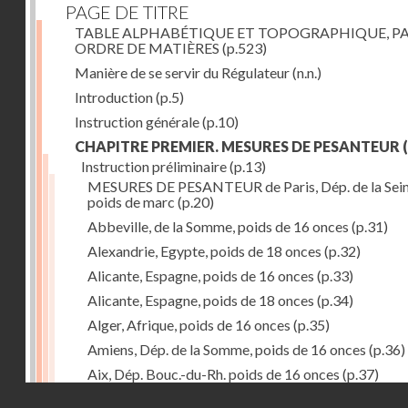
PAGE DE TITRE
TABLE ALPHABÉTIQUE ET TOPOGRAPHIQUE, P
ORDRE DE MATIÈRES
(p.523)
Manière de se servir du Régulateur
(n.n.)
Introduction
(p.5)
Instruction générale
(p.10)
CHAPITRE PREMIER. MESURES DE PESANTEUR
(
Instruction préliminaire
(p.13)
MESURES DE PESANTEUR de Paris, Dép. de la Sein
poids de marc
(p.20)
Abbeville, de la Somme, poids de 16 onces
(p.31)
Alexandrie, Egypte, poids de 18 onces
(p.32)
Alicante, Espagne, poids de 16 onces
(p.33)
Alicante, Espagne, poids de 18 onces
(p.34)
Alger, Afrique, poids de 16 onces
(p.35)
Amiens, Dép. de la Somme, poids de 16 onces
(p.36)
Aix, Dép. Bouc.-du-Rh. poids de 16 onces
(p.37)
Droits réservés - CNAM
Ancone, Italie, poids de 14 onces
(p.38)