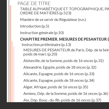
PAGE DE TITRE
TABLE ALPHABÉTIQUE ET TOPOGRAPHIQUE, P
ORDRE DE MATIÈRES
(p.523)
Manière de se servir du Régulateur
(n.n.)
Introduction
(p.5)
Instruction générale
(p.10)
CHAPITRE PREMIER. MESURES DE PESANTEUR
(
Instruction préliminaire
(p.13)
MESURES DE PESANTEUR de Paris, Dép. de la Sein
poids de marc
(p.20)
Abbeville, de la Somme, poids de 16 onces
(p.31)
Alexandrie, Egypte, poids de 18 onces
(p.32)
Alicante, Espagne, poids de 16 onces
(p.33)
Alicante, Espagne, poids de 18 onces
(p.34)
Alger, Afrique, poids de 16 onces
(p.35)
Amiens, Dép. de la Somme, poids de 16 onces
(p.36)
Aix, Dép. Bouc.-du-Rh. poids de 16 onces
(p.37)
Droits réservés - CNAM
Ancone, Italie, poids de 14 onces
(p.38)