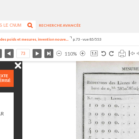
RECHERCHE AVANCÉE
el des poids et mesures, invention nouve...
p.73 - vue 85/553
110%
EXTE
ÉRISÉ
AR