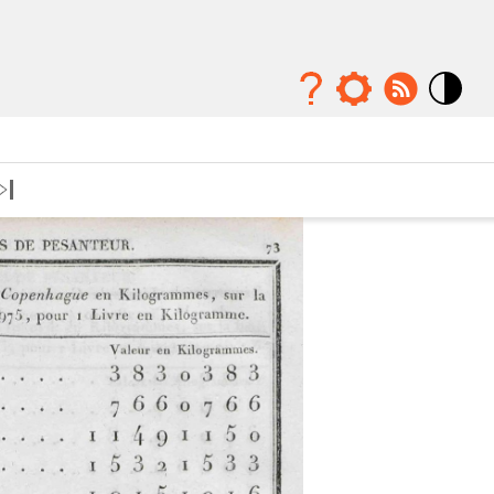
Mode
contraste
élévé