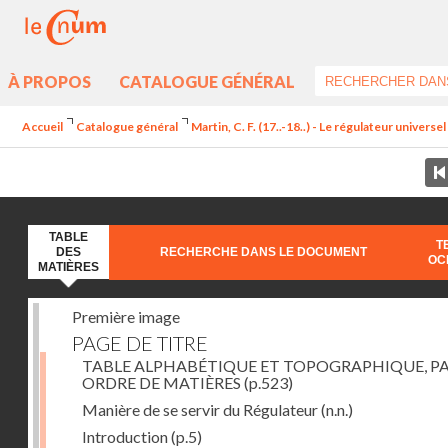
À PROPOS
CATALOGUE GÉNÉRAL
Accueil
Catalogue général
Martin, C. F. (17..-18..) - Le régulateur univers
TABLE
T
DES
RECHERCHE DANS LE DOCUMENT
OC
MATIÈRES
Première image
PAGE DE TITRE
TABLE ALPHABÉTIQUE ET TOPOGRAPHIQUE, P
ORDRE DE MATIÈRES
(p.523)
Manière de se servir du Régulateur
(n.n.)
Introduction
(p.5)