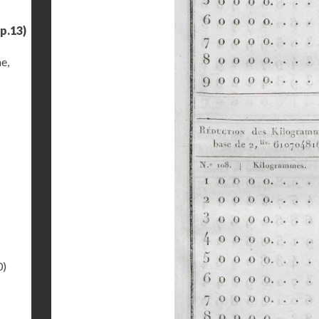
p.13)
e,
0)