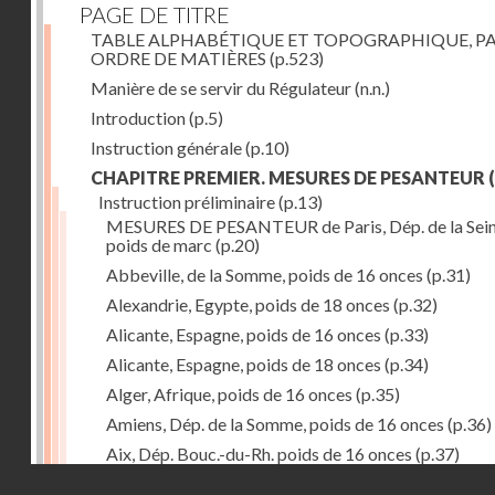
PAGE DE TITRE
TABLE ALPHABÉTIQUE ET TOPOGRAPHIQUE, P
ORDRE DE MATIÈRES
(p.523)
Manière de se servir du Régulateur
(n.n.)
Introduction
(p.5)
Instruction générale
(p.10)
CHAPITRE PREMIER. MESURES DE PESANTEUR
(
Instruction préliminaire
(p.13)
MESURES DE PESANTEUR de Paris, Dép. de la Sein
poids de marc
(p.20)
Abbeville, de la Somme, poids de 16 onces
(p.31)
Alexandrie, Egypte, poids de 18 onces
(p.32)
Alicante, Espagne, poids de 16 onces
(p.33)
Alicante, Espagne, poids de 18 onces
(p.34)
Alger, Afrique, poids de 16 onces
(p.35)
Amiens, Dép. de la Somme, poids de 16 onces
(p.36)
Aix, Dép. Bouc.-du-Rh. poids de 16 onces
(p.37)
Droits réservés - CNAM
Ancone, Italie, poids de 14 onces
(p.38)