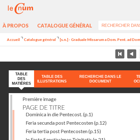
À PROPOS
CATALOGUE GÉNÉRAL
Accueil
Catalogue général
[s.n.] - Graduale Missarum a Dom. Pent. ad Dom.
TABLE
TABLE DES
RECHERCHE DANS LE
T
DES
ILLUSTRATIONS
DOCUMENT
OC
MATIÈRES
Première image
PAGE DE TITRE
Dominica in die Pentecost.
(p.1)
Feria secunda post Pentecosten
(p.12)
Feria tertia post Pentecosten
(p.15)
In Festo Sanctissimae Trinitatis
(p.21)