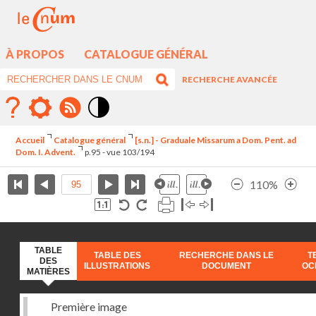
À PROPOS
CATALOGUE GÉNÉRAL
RECHERCHE AVANCÉE
Mode
contraste
Accueil
Catalogue général
[s.n.] - Graduale Missarum a Dom. Pent. ad
élévé
Dom. I. Advent.
p.95 - vue 103/194
110%
TABLE
TABLE DES
RECHERCHE DANS LE
T
DES
ILLUSTRATIONS
DOCUMENT
OC
MATIÈRES
Première image