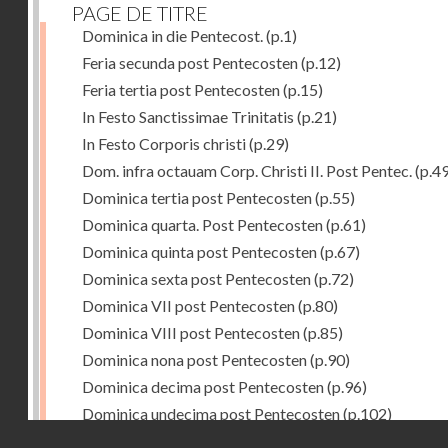
PAGE DE TITRE
Dominica in die Pentecost.
(p.1)
Feria secunda post Pentecosten
(p.12)
Feria tertia post Pentecosten
(p.15)
In Festo Sanctissimae Trinitatis
(p.21)
In Festo Corporis christi
(p.29)
Dom. infra octauam Corp. Christi II. Post Pentec.
(p.49
Dominica tertia post Pentecosten
(p.55)
Dominica quarta. Post Pentecosten
(p.61)
Dominica quinta post Pentecosten
(p.67)
Dominica sexta post Pentecosten
(p.72)
Dominica VII post Pentecosten
(p.80)
Dominica VIII post Pentecosten
(p.85)
Dominica nona post Pentecosten
(p.90)
Dominica decima post Pentecosten
(p.96)
Dominica undecima post Pentecosten
(p.102)
Droits réservés - CNAM
Dominica duodecima post Pentecosten
(p.108)