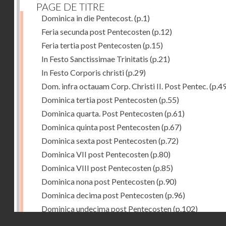
PAGE DE TITRE
Dominica in die Pentecost.
(p.1)
Feria secunda post Pentecosten
(p.12)
Feria tertia post Pentecosten
(p.15)
In Festo Sanctissimae Trinitatis
(p.21)
In Festo Corporis christi
(p.29)
Dom. infra octauam Corp. Christi II. Post Pentec.
(p.49
Dominica tertia post Pentecosten
(p.55)
Dominica quarta. Post Pentecosten
(p.61)
Dominica quinta post Pentecosten
(p.67)
Dominica sexta post Pentecosten
(p.72)
Dominica VII post Pentecosten
(p.80)
Dominica VIII post Pentecosten
(p.85)
Dominica nona post Pentecosten
(p.90)
Dominica decima post Pentecosten
(p.96)
Dominica undecima post Pentecosten
(p.102)
Droits réservés - CNAM
Dominica duodecima post Pentecosten
(p.108)