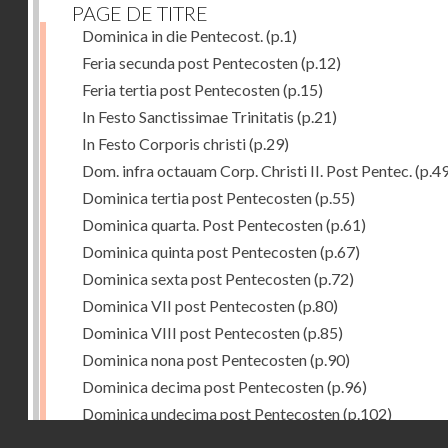
PAGE DE TITRE
Dominica in die Pentecost.
(p.1)
Feria secunda post Pentecosten
(p.12)
Feria tertia post Pentecosten
(p.15)
In Festo Sanctissimae Trinitatis
(p.21)
In Festo Corporis christi
(p.29)
Dom. infra octauam Corp. Christi II. Post Pentec.
(p.49
Dominica tertia post Pentecosten
(p.55)
Dominica quarta. Post Pentecosten
(p.61)
Dominica quinta post Pentecosten
(p.67)
Dominica sexta post Pentecosten
(p.72)
Dominica VII post Pentecosten
(p.80)
Dominica VIII post Pentecosten
(p.85)
Dominica nona post Pentecosten
(p.90)
Dominica decima post Pentecosten
(p.96)
Dominica undecima post Pentecosten
(p.102)
Droits réservés - CNAM
Dominica duodecima post Pentecosten
(p.108)