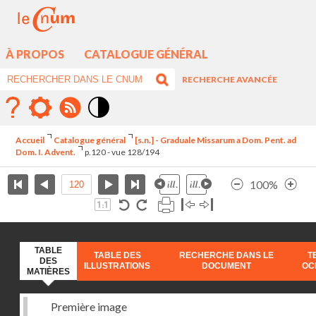
À PROPOS
CATALOGUE GÉNÉRAL
RECHERCHE AVANCÉE
Mode
contraste
Accueil
Catalogue général
[s.n.] - Graduale Missarum a Dom. Pent. ad
élévé
Dom. I. Advent.
p.120 - vue 128/194
100%
TABLE
TABLE DES
RECHERCHE DANS LE
T
DES
ILLUSTRATIONS
DOCUMENT
OC
MATIÈRES
Première image