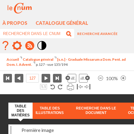
À PROPOS
CATALOGUE GÉNÉRAL
RECHERCHE AVANCÉE
Mode
contraste
Accueil
Catalogue général
[s.n.] - Graduale Missarum a Dom. Pent. ad
élévé
Dom. I. Advent.
p.127 - vue 135/194
100%
TABLE
TABLE DES
RECHERCHE DANS LE
T
DES
ILLUSTRATIONS
DOCUMENT
OC
MATIÈRES
Première image