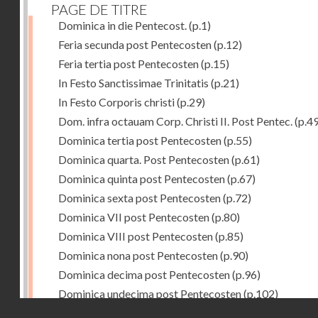
PAGE DE TITRE
Dominica in die Pentecost.
(p.1)
Feria secunda post Pentecosten
(p.12)
Feria tertia post Pentecosten
(p.15)
In Festo Sanctissimae Trinitatis
(p.21)
In Festo Corporis christi
(p.29)
Dom. infra octauam Corp. Christi II. Post Pentec.
(p.49
Dominica tertia post Pentecosten
(p.55)
Dominica quarta. Post Pentecosten
(p.61)
Dominica quinta post Pentecosten
(p.67)
Dominica sexta post Pentecosten
(p.72)
Dominica VII post Pentecosten
(p.80)
Dominica VIII post Pentecosten
(p.85)
Dominica nona post Pentecosten
(p.90)
Dominica decima post Pentecosten
(p.96)
Dominica undecima post Pentecosten
(p.102)
Droits réservés - CNAM
Dominica duodecima post Pentecosten
(p.108)