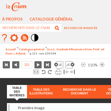
À PROPOS
CATALOGUE GÉNÉRAL
RECHERCHE AVANCÉE
Mode
contraste
Accueil
Catalogue général
[s.n.] - Graduale Missarum a Dom. Pent. ad
élévé
Dom. I. Advent.
p.151 - vue 159/194
110%
TABLE
TABLE DES
RECHERCHE DANS LE
T
DES
ILLUSTRATIONS
DOCUMENT
OC
MATIÈRES
Première image