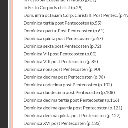
In Festo Corporis christi
(p.29)
Dom. infra octauam Corp. Christi II. Post Pentec.
(p.49
Dominica tertia post Pentecosten
(p.55)
Dominica quarta. Post Pentecosten
(p.61)
Dominica quinta post Pentecosten
(p.67)
Dominica sexta post Pentecosten
(p.72)
Dominica VII post Pentecosten
(p.80)
Dominica VIII post Pentecosten
(p.85)
Dominica nona post Pentecosten
(p.90)
Dominica decima post Pentecosten
(p.96)
Dominica undecima post Pentecosten
(p.102)
Dominica duodecima post Pentecosten
(p.108)
Dominica decima tertia post Pentecosten
(p.116)
Dominica decima quartia post Pentecosten
(p.121)
Dominica decima quinta post Pentecosten
(p.127)
Dominica XVI post Pentecosten
(p.133)