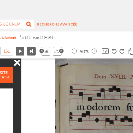
RECHERCHE AVANCÉE
 I. Advent.
p.151 - vue 159/194
90%
EXTE
ÉRISÉ