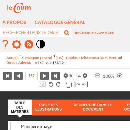
À PROPOS
CATALOGUE GÉNÉRAL
RECHERCHE AVANCÉE
Mode
contraste
Accueil
Catalogue général
[s.n.] - Graduale Missarum a Dom. Pent. ad
élévé
Dom. I. Advent.
p.167 - vue 175/194
100%
TABLE
TABLE DES
RECHERCHE DANS LE
T
DES
ILLUSTRATIONS
DOCUMENT
OC
MATIÈRES
Première image