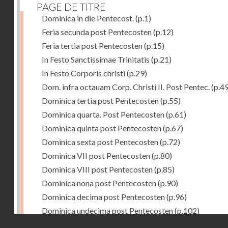
PAGE DE TITRE
Dominica in die Pentecost.
(p.1)
Feria secunda post Pentecosten
(p.12)
Feria tertia post Pentecosten
(p.15)
In Festo Sanctissimae Trinitatis
(p.21)
In Festo Corporis christi
(p.29)
Dom. infra octauam Corp. Christi II. Post Pentec.
(p.49
Dominica tertia post Pentecosten
(p.55)
Dominica quarta. Post Pentecosten
(p.61)
Dominica quinta post Pentecosten
(p.67)
Dominica sexta post Pentecosten
(p.72)
Dominica VII post Pentecosten
(p.80)
Dominica VIII post Pentecosten
(p.85)
Dominica nona post Pentecosten
(p.90)
Dominica decima post Pentecosten
(p.96)
Dominica undecima post Pentecosten
(p.102)
Droits réservés - CNAM
Dominica duodecima post Pentecosten
(p.108)