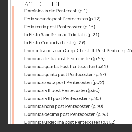
PAGE DE TITRE
Dominica in die Pentecost.
(p.1)
Feria secunda post Pentecosten
(p.12)
Feria tertia post Pentecosten
(p.15)
In Festo Sanctissimae Trinitatis
(p.21)
In Festo Corporis christi
(p.29)
Dom. infra octauam Corp. Christi II. Post Pentec.
(p.49
Dominica tertia post Pentecosten
(p.55)
Dominica quarta. Post Pentecosten
(p.61)
Dominica quinta post Pentecosten
(p.67)
Dominica sexta post Pentecosten
(p.72)
Dominica VII post Pentecosten
(p.80)
Dominica VIII post Pentecosten
(p.85)
Dominica nona post Pentecosten
(p.90)
Dominica decima post Pentecosten
(p.96)
Dominica undecima post Pentecosten
(p.102)
Droits réservés - CNAM
Dominica duodecima post Pentecosten
(p.108)