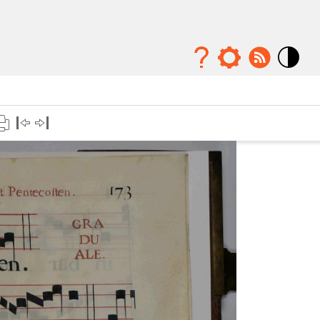
Mode
contraste
élévé