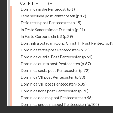
PAGE DE TITRE
Dominica in die Pentecost.
(p.1)
Feria secunda post Pentecosten
(p.12)
Feria tertia post Pentecosten
(p.15)
In Festo Sanctissimae Trinitatis
(p.21)
In Festo Corporis christi
(p.29)
Dom. infra octauam Corp. Christi II. Post Pentec.
(p.49
Dominica tertia post Pentecosten
(p.55)
Dominica quarta. Post Pentecosten
(p.61)
Dominica quinta post Pentecosten
(p.67)
Dominica sexta post Pentecosten
(p.72)
Dominica VII post Pentecosten
(p.80)
Dominica VIII post Pentecosten
(p.85)
Dominica nona post Pentecosten
(p.90)
Dominica decima post Pentecosten
(p.96)
Dominica undecima post Pentecosten
(p.102)
Droits réservés - CNAM
Dominica duodecima post Pentecosten
(p.108)