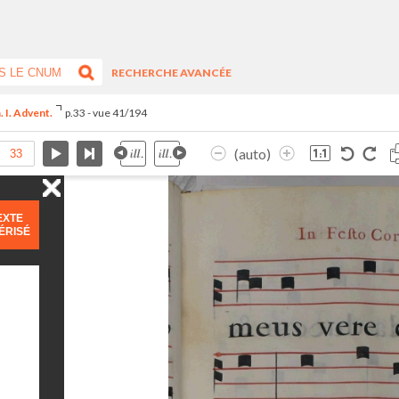
RECHERCHE AVANCÉE
 I. Advent.
p.33 - vue 41/194
(auto)
EXTE
ÉRISÉ