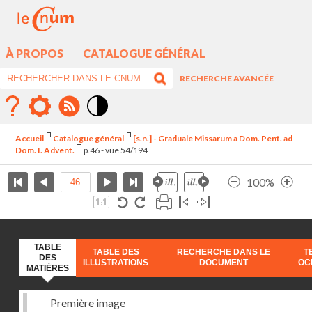
À PROPOS
CATALOGUE GÉNÉRAL
RECHERCHE AVANCÉE
Mode
contraste
Accueil
Catalogue général
[s.n.] - Graduale Missarum a Dom. Pent. ad
élévé
Dom. I. Advent.
p.46 - vue 54/194
100%
TABLE
TABLE DES
RECHERCHE DANS LE
T
DES
ILLUSTRATIONS
DOCUMENT
OC
MATIÈRES
Première image