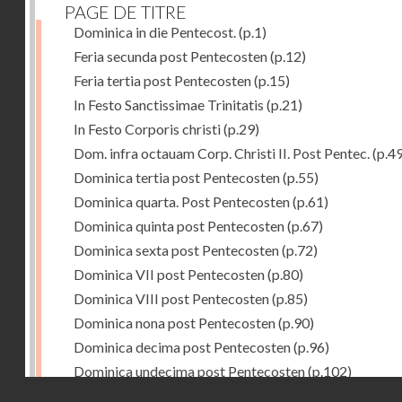
PAGE DE TITRE
Dominica in die Pentecost.
(p.1)
Feria secunda post Pentecosten
(p.12)
Feria tertia post Pentecosten
(p.15)
In Festo Sanctissimae Trinitatis
(p.21)
In Festo Corporis christi
(p.29)
Dom. infra octauam Corp. Christi II. Post Pentec.
(p.49
Dominica tertia post Pentecosten
(p.55)
Dominica quarta. Post Pentecosten
(p.61)
Dominica quinta post Pentecosten
(p.67)
Dominica sexta post Pentecosten
(p.72)
Dominica VII post Pentecosten
(p.80)
Dominica VIII post Pentecosten
(p.85)
Dominica nona post Pentecosten
(p.90)
Dominica decima post Pentecosten
(p.96)
Dominica undecima post Pentecosten
(p.102)
Droits réservés - CNAM
Dominica duodecima post Pentecosten
(p.108)