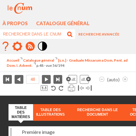
À PROPOS
CATALOGUE GÉNÉRAL
RECHERCHE AVANCÉE
Mode
contraste
Accueil
Catalogue général
[s.n.] - Graduale Missarum a Dom. Pent. ad
élévé
Dom. I. Advent.
p.48 - vue 56/194
(auto)
TABLE
TABLE DES
RECHERCHE DANS LE
T
DES
ILLUSTRATIONS
DOCUMENT
OC
MATIÈRES
Première image