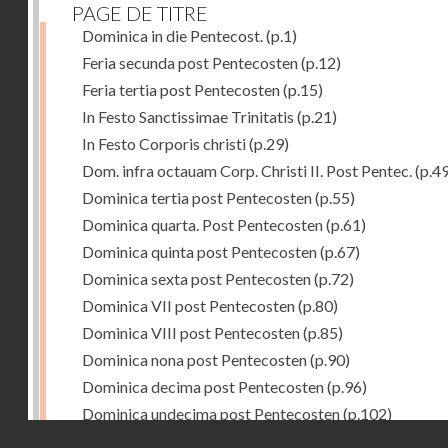
PAGE DE TITRE
Dominica in die Pentecost.
(p.1)
Feria secunda post Pentecosten
(p.12)
Feria tertia post Pentecosten
(p.15)
In Festo Sanctissimae Trinitatis
(p.21)
In Festo Corporis christi
(p.29)
Dom. infra octauam Corp. Christi II. Post Pentec.
(p.49
Dominica tertia post Pentecosten
(p.55)
Dominica quarta. Post Pentecosten
(p.61)
Dominica quinta post Pentecosten
(p.67)
Dominica sexta post Pentecosten
(p.72)
Dominica VII post Pentecosten
(p.80)
Dominica VIII post Pentecosten
(p.85)
Dominica nona post Pentecosten
(p.90)
Dominica decima post Pentecosten
(p.96)
Dominica undecima post Pentecosten
(p.102)
Droits réservés - CNAM
Dominica duodecima post Pentecosten
(p.108)