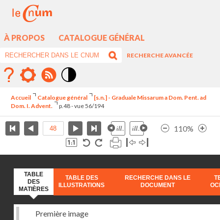
À PROPOS
CATALOGUE GÉNÉRAL
RECHERCHE AVANCÉE
Mode
contraste
Accueil
Catalogue général
[s.n.] - Graduale Missarum a Dom. Pent. ad
élévé
Dom. I. Advent.
p.48 - vue 56/194
110%
TABLE
TABLE DES
RECHERCHE DANS LE
T
DES
ILLUSTRATIONS
DOCUMENT
OC
MATIÈRES
Première image