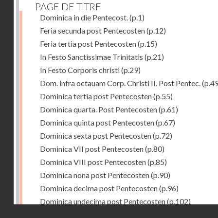
PAGE DE TITRE
Dominica in die Pentecost.
(p.1)
Feria secunda post Pentecosten
(p.12)
Feria tertia post Pentecosten
(p.15)
In Festo Sanctissimae Trinitatis
(p.21)
In Festo Corporis christi
(p.29)
Dom. infra octauam Corp. Christi II. Post Pentec.
(p.49
Dominica tertia post Pentecosten
(p.55)
Dominica quarta. Post Pentecosten
(p.61)
Dominica quinta post Pentecosten
(p.67)
Dominica sexta post Pentecosten
(p.72)
Dominica VII post Pentecosten
(p.80)
Dominica VIII post Pentecosten
(p.85)
Dominica nona post Pentecosten
(p.90)
Dominica decima post Pentecosten
(p.96)
Dominica undecima post Pentecosten
(p.102)
Droits réservés - CNAM
Dominica duodecima post Pentecosten
(p.108)