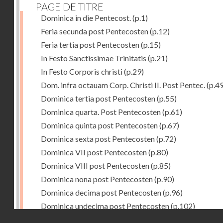
PAGE DE TITRE
Dominica in die Pentecost.
(p.1)
Feria secunda post Pentecosten
(p.12)
Feria tertia post Pentecosten
(p.15)
In Festo Sanctissimae Trinitatis
(p.21)
In Festo Corporis christi
(p.29)
Dom. infra octauam Corp. Christi II. Post Pentec.
(p.49
Dominica tertia post Pentecosten
(p.55)
Dominica quarta. Post Pentecosten
(p.61)
Dominica quinta post Pentecosten
(p.67)
Dominica sexta post Pentecosten
(p.72)
Dominica VII post Pentecosten
(p.80)
Dominica VIII post Pentecosten
(p.85)
Dominica nona post Pentecosten
(p.90)
Dominica decima post Pentecosten
(p.96)
Dominica undecima post Pentecosten
(p.102)
Droits réservés - CNAM
Dominica duodecima post Pentecosten
(p.108)