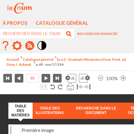
À PROPOS
CATALOGUE GÉNÉRAL
RECHERCHE AVANCÉE
Mode
contraste
Accueil
Catalogue général
[s.n.] - Graduale Missarum a Dom. Pent. ad
élévé
Dom. I. Advent.
p.49 - vue 57/194
100%
TABLE
TABLE DES
RECHERCHE DANS LE
T
DES
ILLUSTRATIONS
DOCUMENT
OC
MATIÈRES
Première image