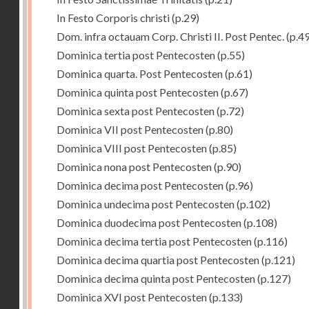
In Festo Corporis christi
(p.29)
Dom. infra octauam Corp. Christi II. Post Pentec.
(p.49
Dominica tertia post Pentecosten
(p.55)
Dominica quarta. Post Pentecosten
(p.61)
Dominica quinta post Pentecosten
(p.67)
Dominica sexta post Pentecosten
(p.72)
Dominica VII post Pentecosten
(p.80)
Dominica VIII post Pentecosten
(p.85)
Dominica nona post Pentecosten
(p.90)
Dominica decima post Pentecosten
(p.96)
Dominica undecima post Pentecosten
(p.102)
Dominica duodecima post Pentecosten
(p.108)
Dominica decima tertia post Pentecosten
(p.116)
Dominica decima quartia post Pentecosten
(p.121)
Dominica decima quinta post Pentecosten
(p.127)
Dominica XVI post Pentecosten
(p.133)