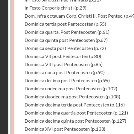
In Festo Corporis christi
(p.29)
Dom. infra octauam Corp. Christi II. Post Pentec.
(p.49
Dominica tertia post Pentecosten
(p.55)
Dominica quarta. Post Pentecosten
(p.61)
Dominica quinta post Pentecosten
(p.67)
Dominica sexta post Pentecosten
(p.72)
Dominica VII post Pentecosten
(p.80)
Dominica VIII post Pentecosten
(p.85)
Dominica nona post Pentecosten
(p.90)
Dominica decima post Pentecosten
(p.96)
Dominica undecima post Pentecosten
(p.102)
Dominica duodecima post Pentecosten
(p.108)
Dominica decima tertia post Pentecosten
(p.116)
Dominica decima quartia post Pentecosten
(p.121)
Dominica decima quinta post Pentecosten
(p.127)
Dominica XVI post Pentecosten
(p.133)