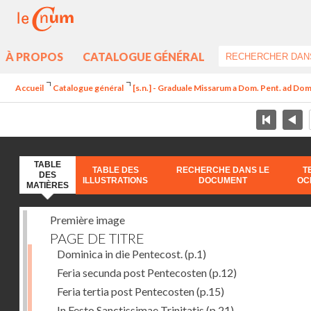
À PROPOS
CATALOGUE GÉNÉRAL
Accueil
Catalogue général
[s.n.] - Graduale Missarum a Dom. Pent. ad Dom.
TABLE
TABLE DES
RECHERCHE DANS LE
T
DES
ILLUSTRATIONS
DOCUMENT
OC
MATIÈRES
Première image
PAGE DE TITRE
Dominica in die Pentecost.
(p.1)
Feria secunda post Pentecosten
(p.12)
Feria tertia post Pentecosten
(p.15)
In Festo Sanctissimae Trinitatis
(p.21)