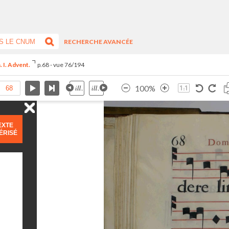
RECHERCHE AVANCÉE
 I. Advent.
p.68 - vue 76/194
100%
EXTE
ÉRISÉ