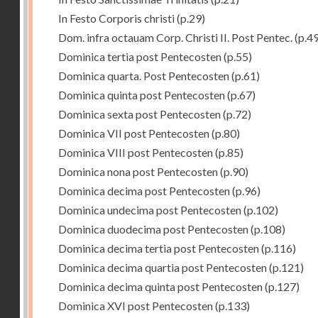
In Festo Corporis christi
(p.29)
Dom. infra octauam Corp. Christi II. Post Pentec.
(p.49
Dominica tertia post Pentecosten
(p.55)
Dominica quarta. Post Pentecosten
(p.61)
Dominica quinta post Pentecosten
(p.67)
Dominica sexta post Pentecosten
(p.72)
Dominica VII post Pentecosten
(p.80)
Dominica VIII post Pentecosten
(p.85)
Dominica nona post Pentecosten
(p.90)
Dominica decima post Pentecosten
(p.96)
Dominica undecima post Pentecosten
(p.102)
Dominica duodecima post Pentecosten
(p.108)
Dominica decima tertia post Pentecosten
(p.116)
Dominica decima quartia post Pentecosten
(p.121)
Dominica decima quinta post Pentecosten
(p.127)
Dominica XVI post Pentecosten
(p.133)