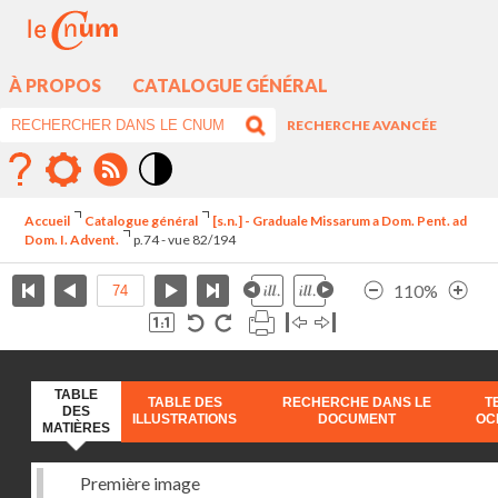
À PROPOS
CATALOGUE GÉNÉRAL
RECHERCHE AVANCÉE
Mode
contraste
Accueil
Catalogue général
[s.n.] - Graduale Missarum a Dom. Pent. ad
élévé
Dom. I. Advent.
p.74 - vue 82/194
110%
TABLE
TABLE DES
RECHERCHE DANS LE
T
DES
ILLUSTRATIONS
DOCUMENT
OC
MATIÈRES
Première image